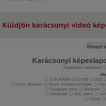
Karácsonyi képeslapo
Segíthetek választani?
Min
10 KORÁBBI LEGJOBB
2021 
Hossz: közepes
Hossz: közepes szöveges
Hoss
Instagram sztori
Karácson
Szilveszter
Szín: arany
Szí
Vicces