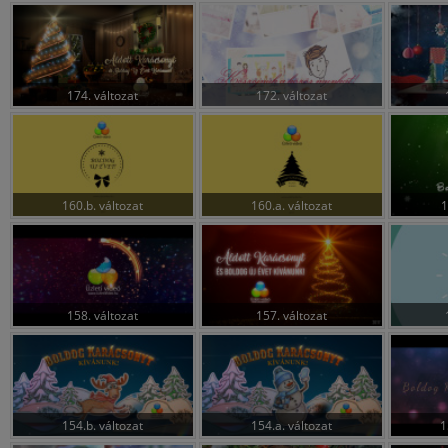
174. változat
172. változat
160.b. változat
160.a. változat
1
158. változat
157. változat
154.b. változat
154.a. változat
1