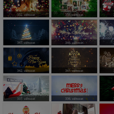
352. változat
351. változat
347. változat
346. változat
342. változat
341. változat
337. változat
336. változat