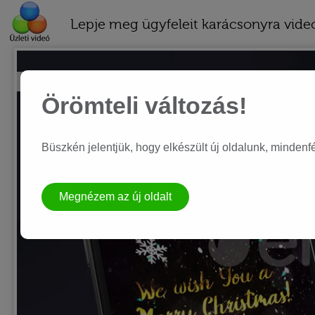
Lepje meg ügyfeleit karácsonyra vide
Örömteli változás!
Büszkén jelentjük, hogy elkészült új oldalunk, mindenf
Megnézem az új oldalt