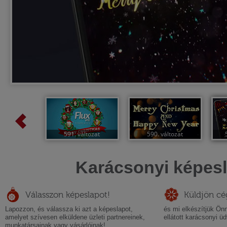
591. változat
590. változat
Karácsonyi képes
Válasszon képeslapot!
Küldjön cé
Lapozzon, és válassza ki azt a képeslapot,
és mi elkészítjük Önn
amelyet szívesen elküldene üzleti partnereinek,
ellátott karácsonyi üd
munkatársainak vagy vásárlóinak!