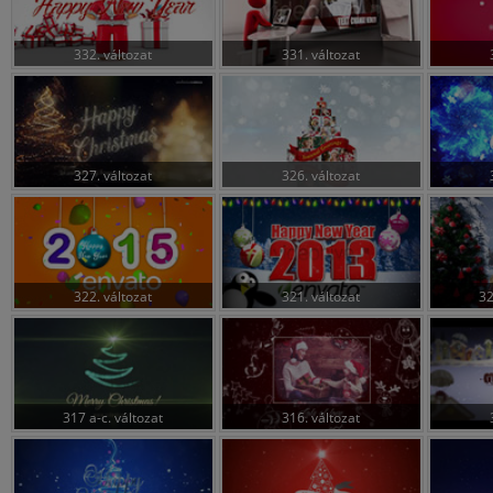
332. változat
331. változat
327. változat
326. változat
322. változat
321. változat
32
317 a-c. változat
316. változat