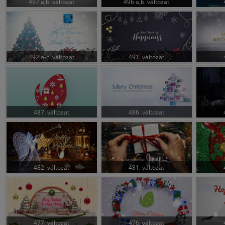
497 a,b. változat
496 a,b. változat
492 a-c. változat
491. változat
487. változat
486. változat
482. változat
481. változat
477. változat
476. változat