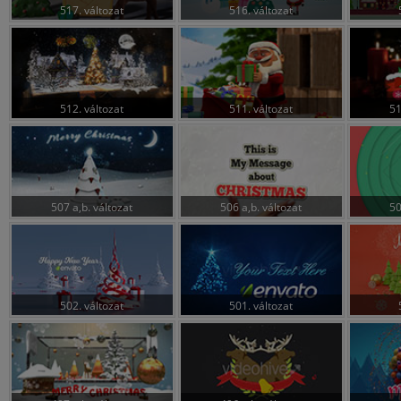
517. változat
516. változat
512. változat
511. változat
51
507 a,b. változat
506 a,b. változat
50
502. változat
501. változat