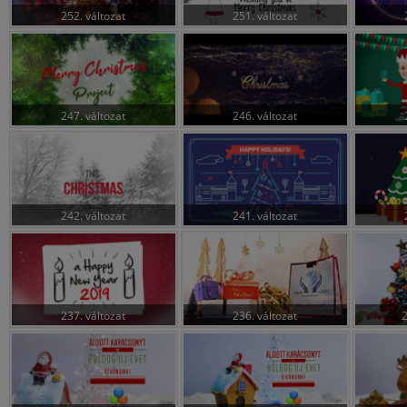
252. változat
251. változat
247. változat
246. változat
242. változat
241. változat
237. változat
236. változat
2