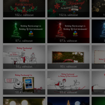
102.c. változat
102.b. változat
1
97.c. változat
97.b. változat
93.j. változat
93.i. változat
93.e. változat
93.d. változat