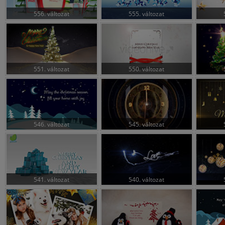
556. változat
555. változat
551. változat
550. változat
546. változat
545. változat
541. változat
540. változat