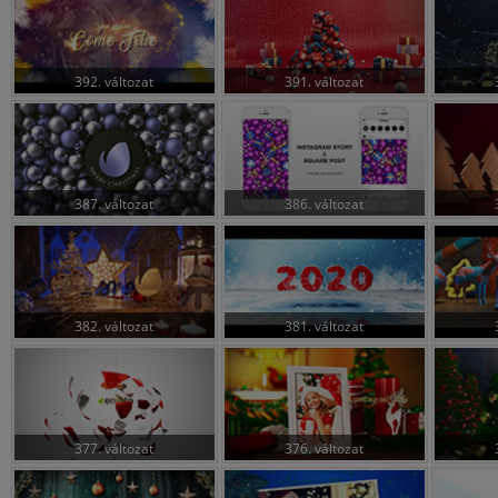
392. változat
391. változat
387. változat
386. változat
382. változat
381. változat
377. változat
376. változat