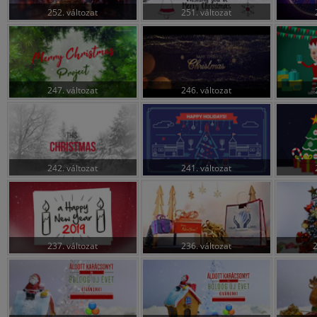
252. változat
251. változat
247. változat
246. változat
242. változat
241. változat
237. változat
236. változat
2