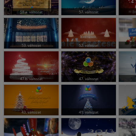
58.a. változat
57. változat
53. változat
52. változat
47.b. változat
47. változat
43. változat
41. változat