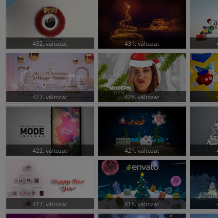
432. változat
431. változat
427. változat
426. változat
422. változat
421. változat
417. változat
416. változat