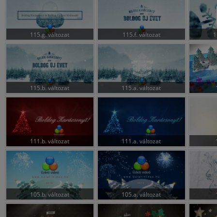
115.g. változat
115.f. változat
1
115.b. változat
115.a. változat
111.b. változat
111.a. változat
105.b. változat
105.a. változat