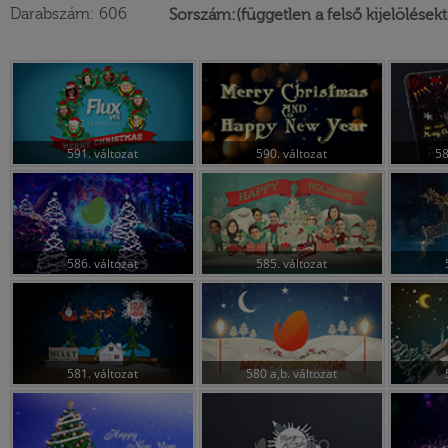
Darabszám:
606
Sorszám:(független a felső kijelölésekt
591. változat
590. változat
58
586. változat
585. változat
581. változat
580 a,b. változat