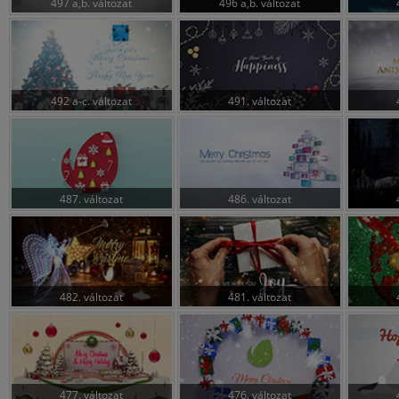
497 a,b. változat
496 a,b. változat
492 a-c. változat
491. változat
487. változat
486. változat
482. változat
481. változat
477. változat
476. változat