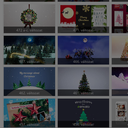
472 a-c. változat
471. változat
467. változat
466. változat
462. változat
461. változat
457. változat
456. változat