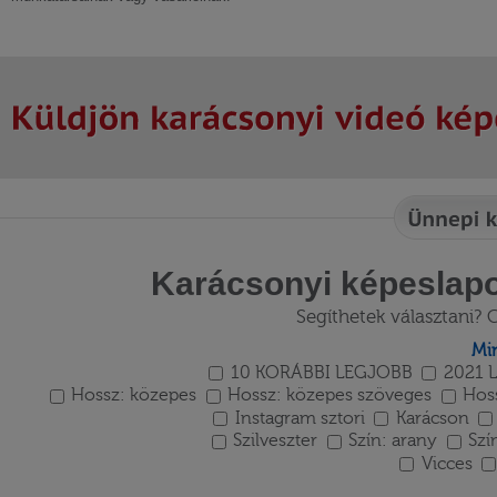
Karácsonyi képeslapo
Segíthetek választani?
Min
10 KORÁBBI LEGJOBB
2021 
Hossz: közepes
Hossz: közepes szöveges
Hoss
Instagram sztori
Karácson
Szilveszter
Szín: arany
Szí
Vicces