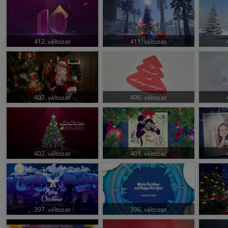
412. változat
411. változat
407. változat
406. változat
402. változat
401. változat
397. változat
396. változat